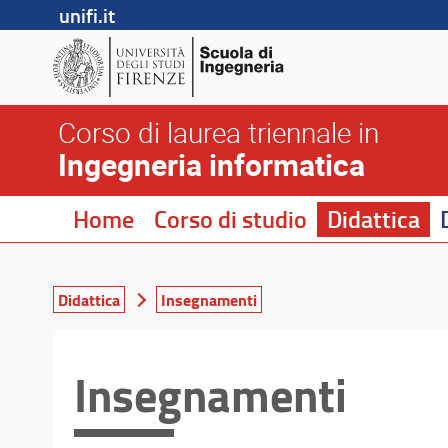
unifi.it
Corso di laurea triennale in
Ingegneria informatica
Home
Corso di studio
Didattica
Didattica
Insegnamenti
Insegnamenti