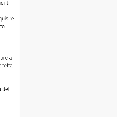
uenti
quisire
ico
iare a
scelta
a del