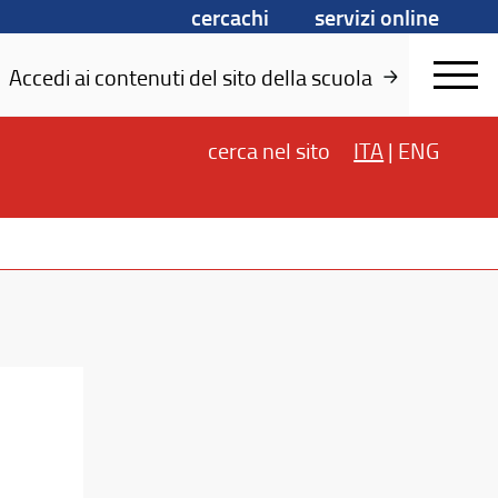
cercachi
servizi online
Accedi ai contenuti del sito della scuola
cerca
nel sito
ITA
|
ENG