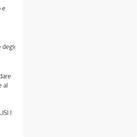
o e
 degli
idare
 al
ISI I